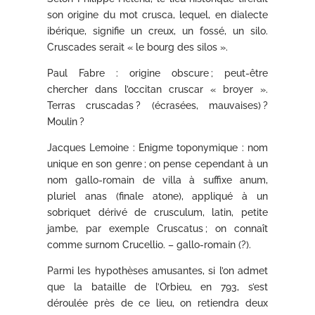
son origine du mot crusca, lequel, en dialecte
ibérique, signifie un creux, un fossé, un silo.
Cruscades serait « le bourg des silos ».
Paul Fabre : origine obscure ; peut-être
chercher dans l’occitan cruscar « broyer ».
Terras cruscadas ? (écrasées, mauvaises) ?
Moulin ?
Jacques Lemoine : Enigme toponymique : nom
unique en son genre ; on pense cependant à un
nom gallo-romain de villa à suffixe anum,
pluriel anas (finale atone), appliqué à un
sobriquet dérivé de crusculum, latin, petite
jambe, par exemple Cruscatus ; on connaît
comme surnom Crucellio. – gallo-romain (?).
Parmi les hypothèses amusantes, si l’on admet
que la bataille de l’Orbieu, en 793, s’est
déroulée près de ce lieu, on retiendra deux