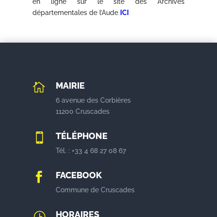
en ligne sur le site des Archives
départementales de l’Aude
ICI
MAIRIE

6 avenue des Corbières
11200 Cruscades
TÉLÉPHONE

Tél. : +33 4 68 27 08 67
FACEBOOK

Commune de Cruscades
HORAIRES
}