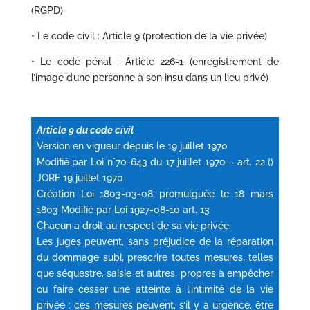
(RGPD)
• Le code civil : Article 9 (protection de la vie privée)
• Le code pénal : Article 226-1 (enregistrement de
l’image d’une personne à son insu dans un lieu privé)
Article 9 du code civil
Version en vigueur depuis le 19 juillet 1970
Modifié par Loi n°70-643 du 17 juillet 1970 – art. 22 ()
JORF 19 juillet 1970
Création Loi 1803-03-08 promulguée le 18 mars
1803 Modifié par Loi 1927-08-10 art. 13
Chacun a droit au respect de sa vie privée.
Les juges peuvent, sans préjudice de la réparation
du dommage subi, prescrire toutes mesures, telles
que séquestre, saisie et autres, propres à empêcher
ou faire cesser une atteinte à l’intimité de la vie
privée : ces mesures peuvent, s’il y a urgence, être