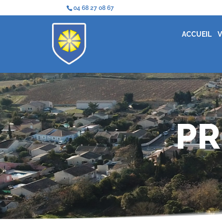
04 68 27 08 67
ACCUEIL
V
PR