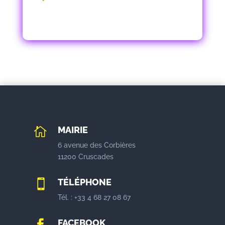
MAIRIE

6 avenue des Corbières
11200 Cruscades
TÉLÉPHONE

Tél. : +33 4 68 27 08 67
FACEBOOK
