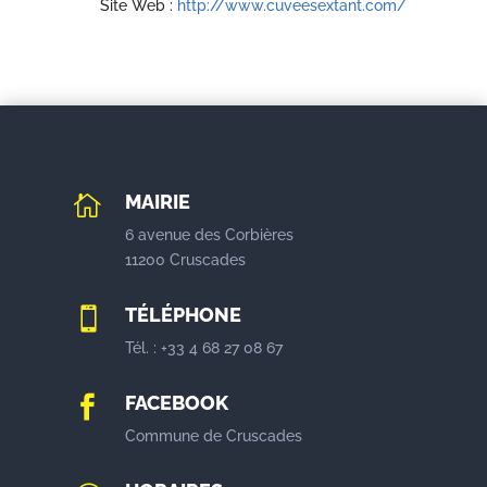
Site Web :
http://www.cuveesextant.com/
MAIRIE

6 avenue des Corbières
11200 Cruscades
TÉLÉPHONE

Tél. : +33 4 68 27 08 67
FACEBOOK

Commune de Cruscades