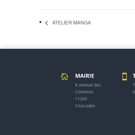
ATELIER MANGA
MAIRIE


6 avenue des
T
Corbières
0
11200
Cruscades