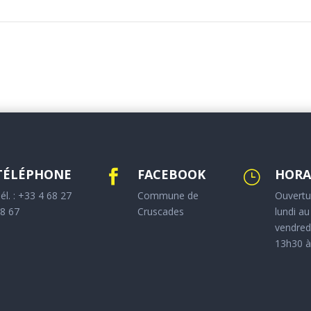
TÉLÉPHONE
FACEBOOK
HORA

}
él. : +33 4 68 27
Commune de
Ouvertu
8 67
Cruscades
lundi au
vendred
13h30 à