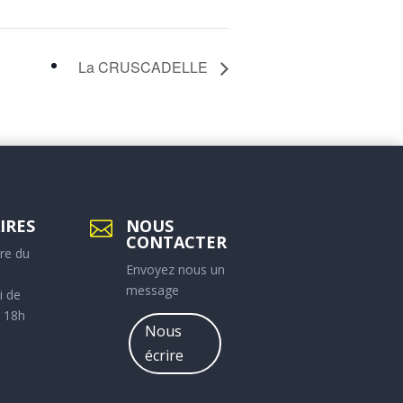
La CRUSCADELLE
IRES
NOUS

CONTACTER
re du
Envoyez nous un
message
i de
 18h
Nous
écrire