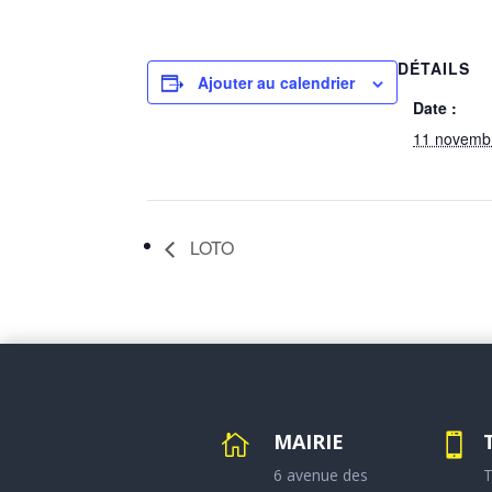
DÉTAILS
Ajouter au calendrier
Date :
11 novemb
LOTO
MAIRIE


6 avenue des
T