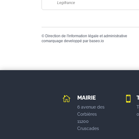
Legifrance
©
Direction de l'information légale et administrative
comarquage developpé par
baseo.io
MAIRIE


6 avenue des
T
Corbières
0
11200
Cruscades