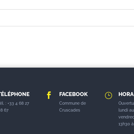
TÉLÉPHONE
FACEBOOK
HORA

}
él. : +33 4 68 27
Commune de
Ouvertu
8 67
Cruscades
lundi a
vendred
13h30 à