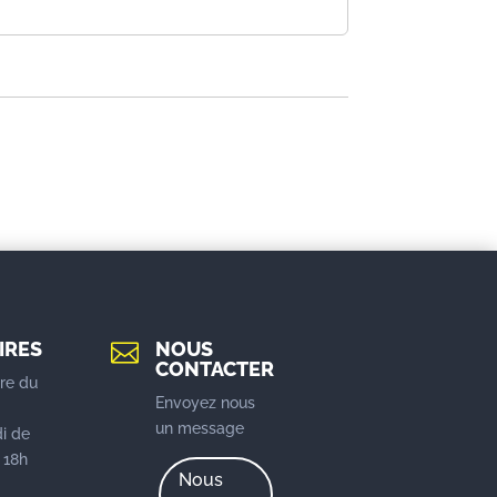
IRES
NOUS

CONTACTER
re du
Envoyez nous
u
un message
i de
 18h
Nous