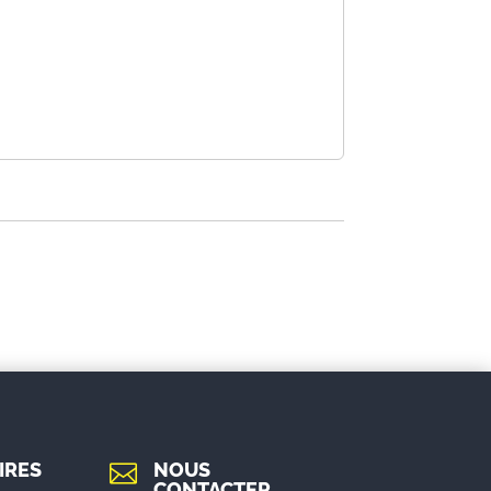
IRES
NOUS

CONTACTER