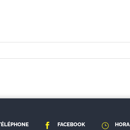
TÉLÉPHONE
FACEBOOK
HORA

}