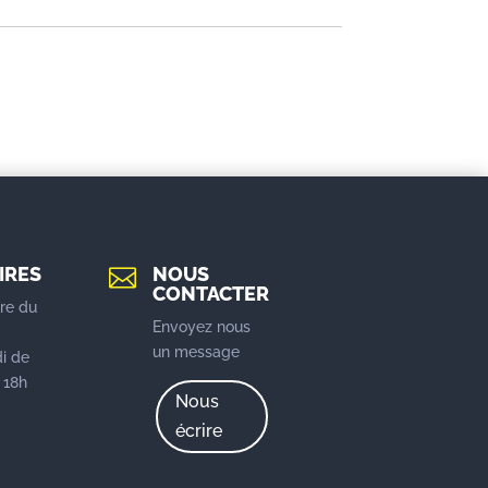
IRES
NOUS

CONTACTER
re du
Envoyez nous
u
un message
i de
 18h
Nous
écrire