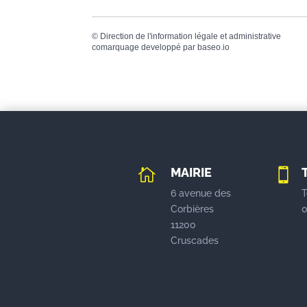
©
Direction de l'information légale et administrative
comarquage developpé par
baseo.io
MAIRIE


6 avenue des
T
Corbières
0
11200
Cruscades