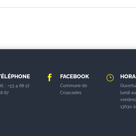
TÉLÉPHONE
FACEBOOK
HORA

}
él. : +33 4 68 27
Commune de
Ouvertu
8 67
Cruscades
lundi a
vendred
13h30 à