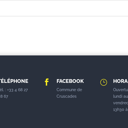
TÉLÉPHONE
FACEBOOK
HORA

}
él. : +33 4 68 27
Commune de
Ouvertu
8 67
Cruscades
lundi a
vendred
13h30 à