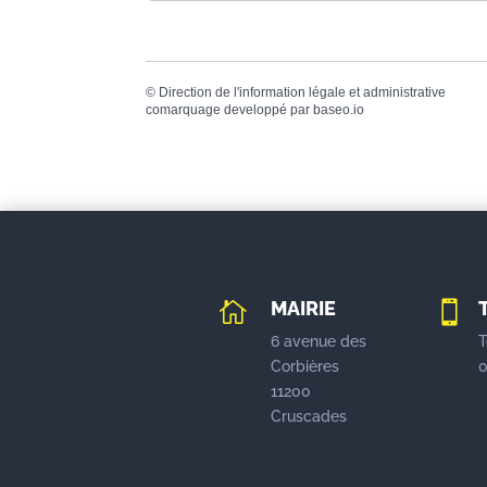
©
Direction de l'information légale et administrative
comarquage developpé par
baseo.io
MAIRIE


6 avenue des
T
Corbières
0
11200
Cruscades