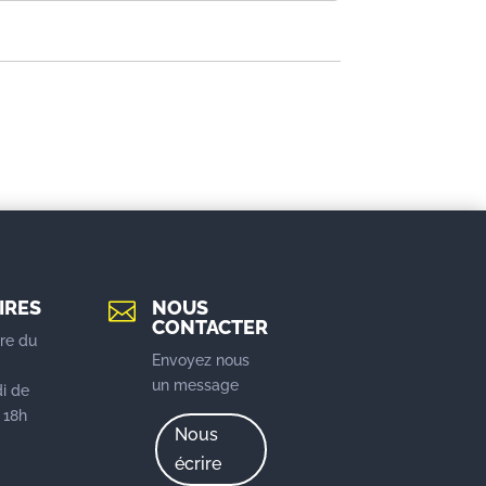
IRES
NOUS

CONTACTER
re du
Envoyez nous
u
un message
i de
 18h
Nous
écrire