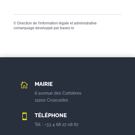
©
Direction de l'information légale et administrative
comarquage developpé par
baseo.io
MAIRIE

6 avenue des Corbières
11200 Cruscades
TÉLÉPHONE

Tél. : +33 4 68 27 08 67