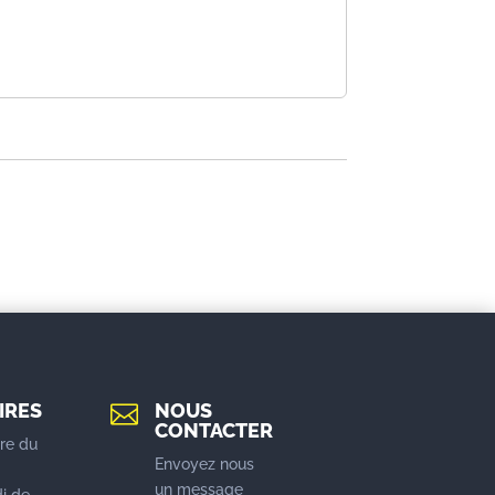
IRES
NOUS

CONTACTER
re du
Envoyez nous
u
un message