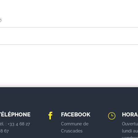
f)
TÉLÉPHONE
FACEBOOK
HORA

}
él. : +33 4 68 27
Commune de
Ouvertu
8 67
Cruscades
lundi a