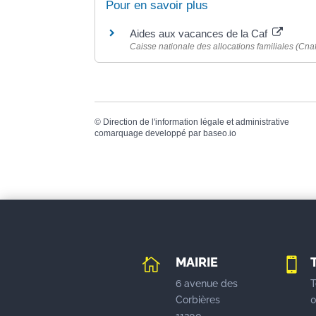
Pour en savoir plus
Aides aux vacances de la Caf
Caisse nationale des allocations familiales (Cna
©
Direction de l'information légale et administrative
comarquage developpé par
baseo.io
MAIRIE


6 avenue des
T
Corbières
0