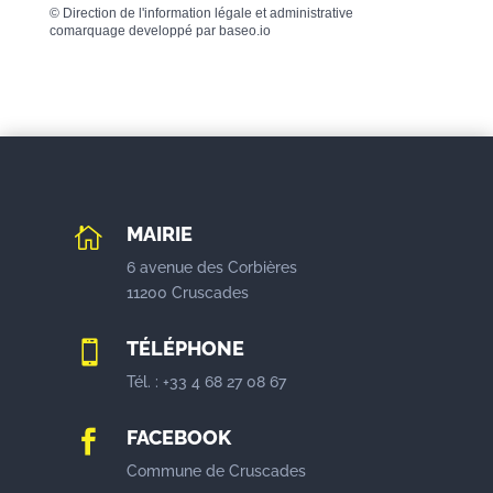
©
Direction de l'information légale et administrative
comarquage developpé par
baseo.io
MAIRIE

6 avenue des Corbières
11200 Cruscades
TÉLÉPHONE

Tél. : +33 4 68 27 08 67
FACEBOOK

Commune de Cruscades