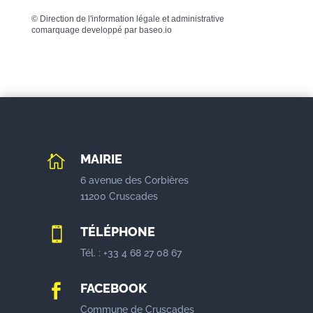
©
Direction de l'information légale et administrative
comarquage developpé par
baseo.io
MAIRIE

6 avenue des Corbières
11200 Cruscades
TÉLÉPHONE

Tél. : +33 4 68 27 08 67
FACEBOOK

Commune de Cruscades