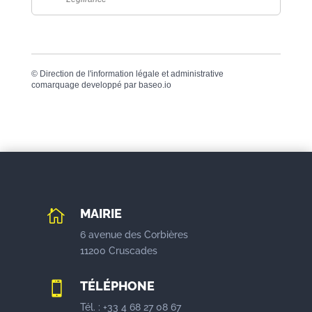
©
Direction de l'information légale et administrative
comarquage developpé par
baseo.io
MAIRIE

6 avenue des Corbières
11200 Cruscades
TÉLÉPHONE

Tél. : +33 4 68 27 08 67