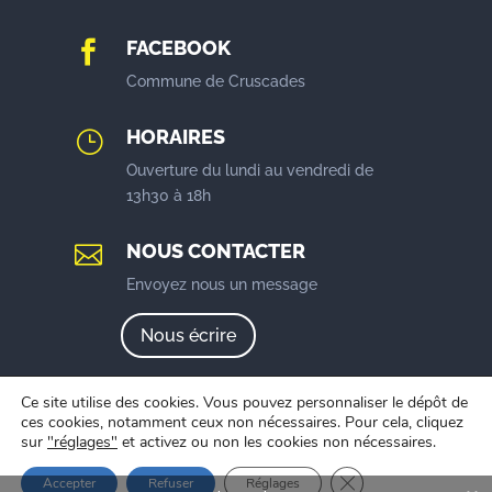
FACEBOOK

Commune de Cruscades
HORAIRES
}
Ouverture du lundi au vendredi de
13h30 à 18h
NOUS CONTACTER

Envoyez nous un message
Nous écrire
Ce site utilise des cookies. Vous pouvez personnaliser le dépôt de
ces cookies, notamment ceux non nécessaires. Pour cela, cliquez
sur
"réglages"
et activez ou non les cookies non nécessaires.
Mentions légales
|
Politique de confidentialité
| Créé
Fermer la bannière 
Accepter
Refuser
Réglages