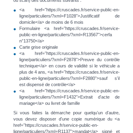
ou scan) des documents suivants :
<a href="https://cruscades.fr/service-public-en-
ligne/particuliers/?xml=F1028">Justificatif de
domicile</a> de moins de 6 mois
Formulaire <a href="https://cruscades.fr/service-
public-en-ligne/particuliers/?xml=R13567">cerfa
n°13750</a>
Carte grise originale
<a href="https://cruscades.fr/service-public-en-
ligne/particuliers/?xml=F2878">Preuve du contrôle
technique</a> en cours de validité si le véhicule a
plus de 4 ans, <a href="https://cruscades.fr/service-
public-en-ligne/particuliers/?xml=F2880">sauf s'il
est dispensé de contrôle</a>
<a href="https://cruscades.fr/service-public-en-
ligne/particuliers/?xml=F1432">Extrait d'acte de
mariage</a> ou livret de famille
Si vous faites la démarche pour quelqu'un d'autre,
vous devez disposer d'une copie numérique du <a
href="https://cruscades.fr/service-public-en-
ligne/particuliers/?xml=R1137">mandat</a> signé et