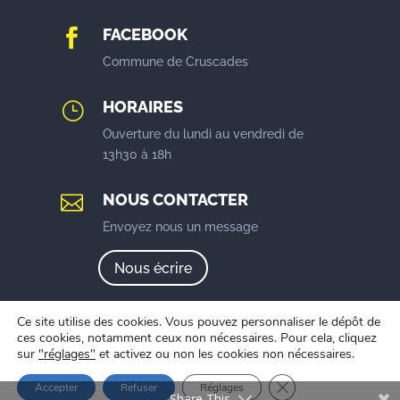
FACEBOOK

Commune de Cruscades
HORAIRES
}
Ouverture du lundi au vendredi de
13h30 à 18h
NOUS CONTACTER

Envoyez nous un message
Nous écrire
Ce site utilise des cookies. Vous pouvez personnaliser le dépôt de
ces cookies, notamment ceux non nécessaires. Pour cela, cliquez
sur
"réglages"
et activez ou non les cookies non nécessaires.
Mentions légales
|
Politique de confidentialité
| Créé
Fermer la bannière 
Accepter
Refuser
Réglages
par
Eponia Communication
Share This