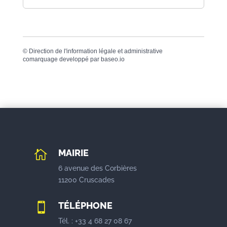
©
Direction de l'information légale et administrative
comarquage developpé par
baseo.io
MAIRIE

6 avenue des Corbières
11200 Cruscades
TÉLÉPHONE

Tél. : +33 4 68 27 08 67