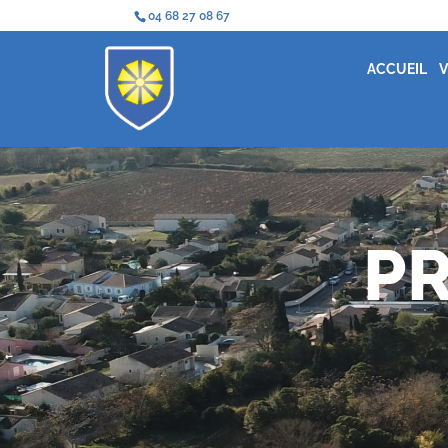
04 68 27 08 67
ACCUEIL
V
P