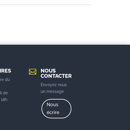
IRES
NOUS

CONTACTER
re du
Envoyez nous
u
un message
i de
 18h
Nous
écrire