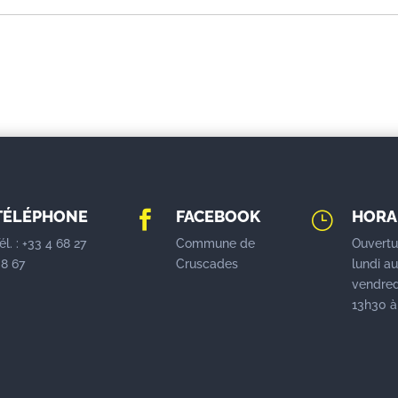
TÉLÉPHONE
FACEBOOK
HORA

}
él. : +33 4 68 27
Commune de
Ouvertu
8 67
Cruscades
lundi a
vendred
13h30 à