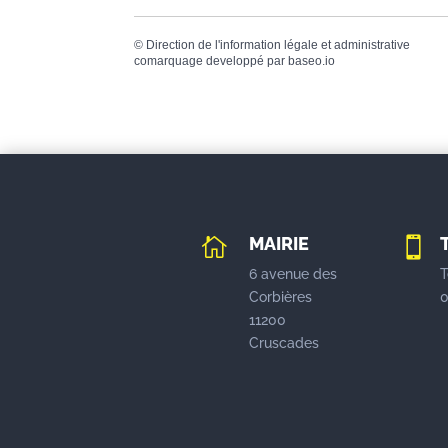
©
Direction de l'information légale et administrative
comarquage developpé par
baseo.io
MAIRIE


6 avenue des
T
Corbières
0
11200
Cruscades