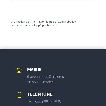
©
Direction de l'information légale et administrative
comarquage developpé par
baseo.io
MAIRIE

6 avenue des Corbières
11200 Cruscades
TÉLÉPHONE

Tél. : +33 4 68 27 08 67