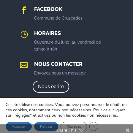
FACEBOOK

Commune de Cruscades
HORAIRES
}
Ouverture du lundi au vendredi de
13h30 à 18h
NOUS CONTACTER

Envoyez nous un message
Nous écrire
Ce site utilise des cookies. Vous pouvez personnaliser le dépôt de
ces cookies, notamment ceux non nécessaires. Pour cela, cliquez
sur
"réglages"
et activez ou non les cookies non nécessaires.
Mentions légales
|
Politique de confidentialité
| Créé
Fermer la bannière 
Accepter
Refuser
Réglages
par
Eponia Communication
Share This