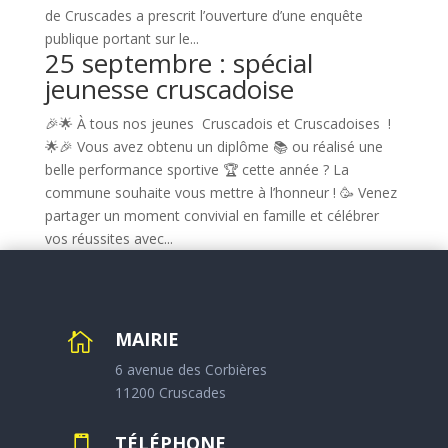
de Cruscades a prescrit l’ouverture d’une enquête
publique portant sur le...
25 septembre : spécial
jeunesse cruscadoise
🎉🌟 À tous nos jeunes Cruscadois et Cruscadoises !
🌟🎉 Vous avez obtenu un diplôme 📚 ou réalisé une
belle performance sportive 🏆 cette année ? La
commune souhaite vous mettre à l’honneur ! 🥳 Venez
partager un moment convivial en famille et célébrer
vos réussites avec...
MAIRIE

6 avenue des Corbières
11200 Cruscades
TÉLÉPHONE
