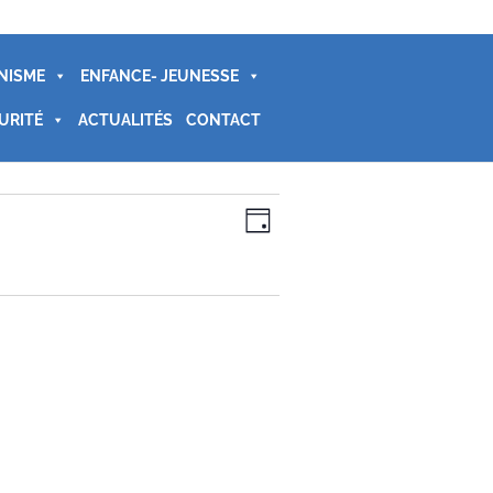
NISME
ENFANCE- JEUNESSE
URITÉ
ACTUALITÉS
CONTACT
Navigation
Navigation
Jour
de
par
vues
consultations
Évènement