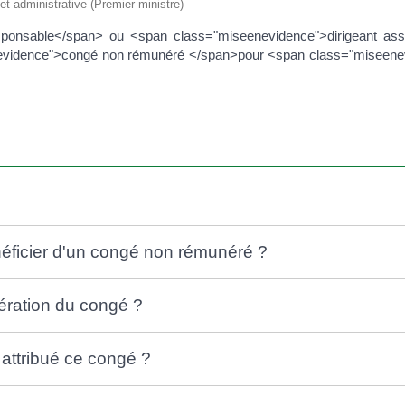
 et administrative (Premier ministre)
onsable</span> ou <span class="miseenevidence">dirigeant asso
evidence">congé non rémunéré </span>pour <span class="miseenev
ficier d'un congé non rémunéré ?
nération du congé ?
 attribué ce congé ?