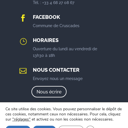
Tél. : +33 4 68 27 08 67
FACEBOOK

Commune de Cruscades
HORAIRES
}
Ouverture du lundi au vendredi de
13h30 à 18h
NOUS CONTACTER

Envoyez nous un message
Nous écrire
Ce site utilise des cookies. Vous pouvez personnaliser le dépôt de
ces cookies, notamment ceux non nécessaires. Pour cela, cliquez
sur
"réglages"
et activez ou non les cookies non nécessaires.
Mentions légales
|
Politique de confidentialité
| Créé