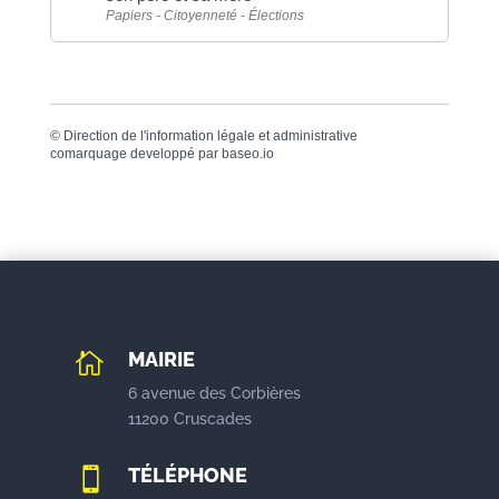
Papiers - Citoyenneté - Élections
©
Direction de l'information légale et administrative
comarquage developpé par
baseo.io
MAIRIE

6 avenue des Corbières
11200 Cruscades
TÉLÉPHONE
