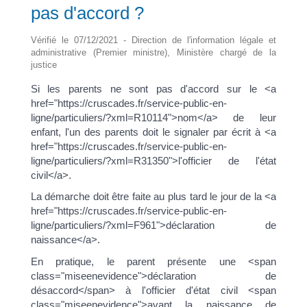
pas d'accord ?
Vérifié le 07/12/2021 - Direction de l'information légale et
administrative (Premier ministre), Ministère chargé de la
justice
Si les parents ne sont pas d'accord sur le <a
href="https://cruscades.fr/service-public-en-
ligne/particuliers/?xml=R10114">nom</a> de leur
enfant, l'un des parents doit le signaler par écrit à <a
href="https://cruscades.fr/service-public-en-
ligne/particuliers/?xml=R31350">l'officier de l'état
civil</a>.
La démarche doit être faite au plus tard le jour de la <a
href="https://cruscades.fr/service-public-en-
ligne/particuliers/?xml=F961">déclaration de
naissance</a>.
En pratique, le parent présente une <span
class="miseenevidence">déclaration de
désaccord</span> à l'officier d'état civil <span
class="miseenevidence">avant la naissance de