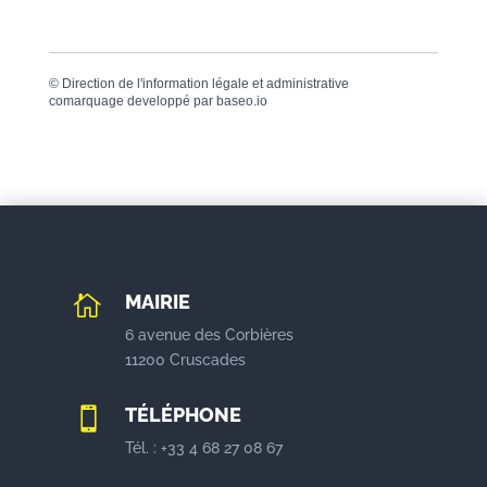
©
Direction de l'information légale et administrative
comarquage developpé par
baseo.io
MAIRIE

6 avenue des Corbières
11200 Cruscades
TÉLÉPHONE

Tél. : +33 4 68 27 08 67