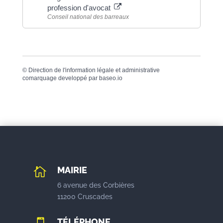
profession d'avocat
Conseil national des barreaux
©
Direction de l'information légale et administrative
comarquage developpé par
baseo.io
MAIRIE

6 avenue des Corbières
11200 Cruscades
TÉLÉPHONE