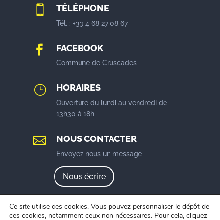
TÉLÉPHONE

Tél. : +33 4 68 27 08 67
FACEBOOK

Commune de Cruscades
HORAIRES
}
Ouverture du lundi au vendredi de
13h30 à 18h
NOUS CONTACTER

Envoyez nous un message
Nous écrire
Ce site utilise des cookies. Vous pouvez personnaliser le dépôt de
ces cookies, notamment ceux non nécessaires. Pour cela, cliquez