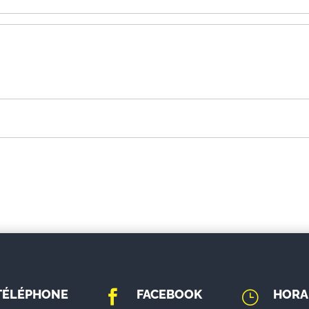
TÉLÉPHONE
FACEBOOK
HORA

}