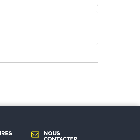
IRES
NOUS

CONTACTER